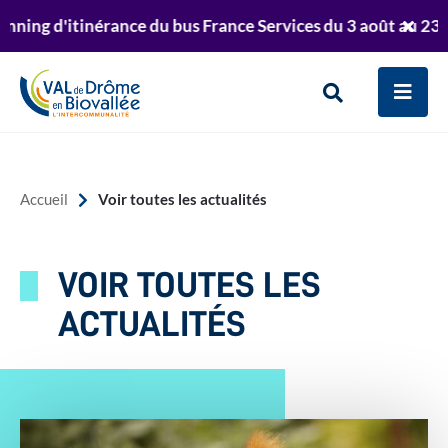
Aller au menu
Aller au contenu
inérance du bus France Services du 3 août au 23 octobre 202
er
Retrouvez le planning de passage de la déchett
Ferm
Aller à la recherche
te
l'aler
Info
Men
Rechercher
sur
le
Voir toutes les actualités
Accueil
site
VOIR TOUTES LES
ACTUALITÉS