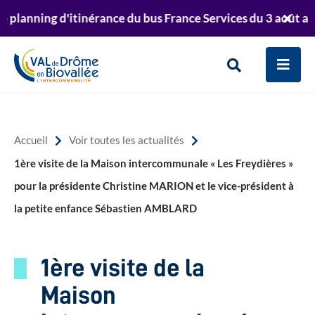
Aller au menu
Aller au contenu
anning d'itinérance du bus France Services du 3 août au 23 
er
Retrouvez le planning de passage de la déchett
Ferm
Aller à la recherche
te
l'aler
Info
Men
Rechercher
sur
le
Accueil
Voir toutes les actualités
site
1ère visite de la Maison intercommunale « Les Freydières »
pour la présidente Christine MARION et le vice-président à
la petite enfance Sébastien AMBLARD
1ère visite de la
Maison