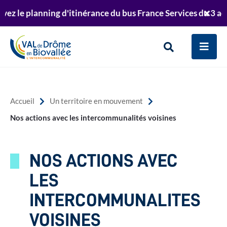
Aller au menu
Aller au contenu
z le planning d'itinérance du bus France Services du 3 août
er
Retrouvez le planning de passage de la déchett
Ferm
Aller à la recherche
te
l'aler
Info
Men
Rechercher
sur
le
Accueil
Un territoire en mouvement
site
Nos actions avec les intercommunalités voisines
NOS ACTIONS AVEC
LES
INTERCOMMUNALITES
VOISINES