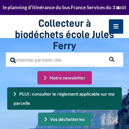
Aller au menu
Aller au contenu
lanning d'itinérance du bus France Services du 3 août au 23
er
Retrouvez le planning de passage de la déchett
Ferm
Aller à la recherche
te
l'aler
Collecteur à
Info
Men
biodéchets école Jules
Ferry
Rechercher
sur
Rechercher
le
Notre newsletter
sur
site
le
PLUi : consulter le règlement applicable sur ma
site
parcelle
Vos déchetteries