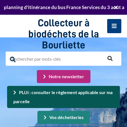
Aller au menu
Aller au contenu
anning d'itinérance du bus France Services du 3 août au 23 
er
Retrouvez le planning de passage de la déchett
Ferm
Aller à la recherche
te
l'aler
Collecteur à
Info
Men
biodéchets de la
Bourliette
Rechercher
sur
Rechercher
le
Notre newsletter
sur
site
le
PLUi : consulter le règlement applicable sur ma
site
parcelle
Vos déchetteries