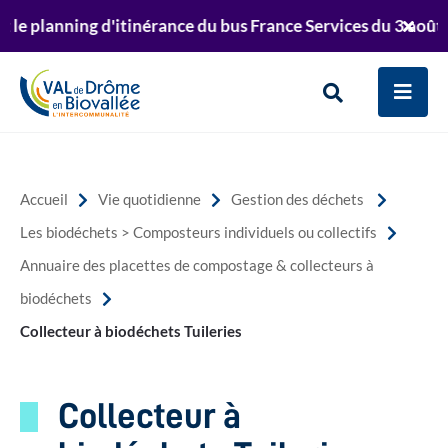
Aller au menu
Aller au contenu
 planning d'itinérance du bus France Services du 3 août au 
er
Retrouvez le planning de passage de la déchett
Ferm
Aller à la recherche
te
l'aler
Info
Men
Rechercher
sur
le
Accueil
Vie quotidienne
Gestion des déchets
site
Les biodéchets > Composteurs individuels ou collectifs
Annuaire des placettes de compostage & collecteurs à
biodéchets
Collecteur à biodéchets Tuileries
Collecteur à