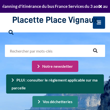
Aller au menu
Aller au contenu
ing d'itinérance du bus France Services du 3 août au 23 oct
er
Retrouvez le planning de passage de la déchett
Ferm
Aller à la recherche
te
l'aler
Placette Place Vignaux
Info
Men
Rechercher
sur
Rechercher
le
sur
site
le
Notre newsletter
site
PLUi : consulter le règlement applicable sur ma
parcelle
Vos déchetteries