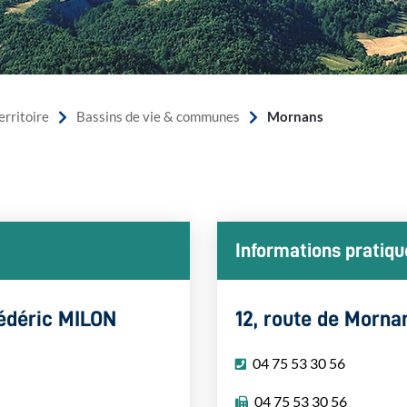
Mornans
erritoire
Bassins de vie & communes
Informations pratiqu
édéric MILON
12, route de Morn
04 75 53 30 56
04 75 53 30 56