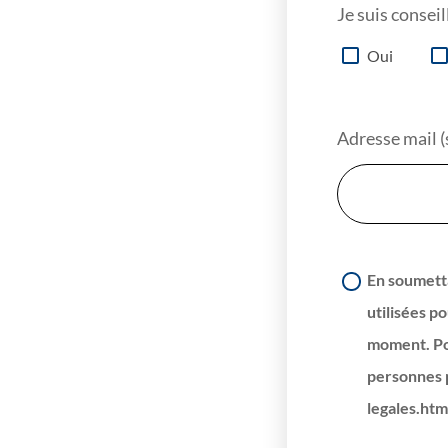
Je suis consei
Oui
Adresse mail (
En soumetta
utilisées p
moment. Pou
personnes 
legales.htm