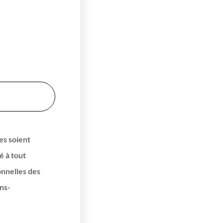
es soient
é à tout
onnelles des
ns-